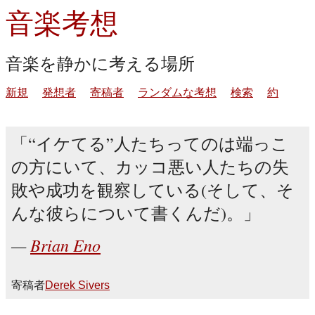
音楽考想
音楽を静かに考える場所
新規
発想者
寄稿者
ランダムな考想
検索
約
“イケてる”人たちってのは端っこ
の方にいて、カッコ悪い人たちの失
敗や成功を観察している(そして、そ
んな彼らについて書くんだ)。
Brian Eno
寄稿者
Derek Sivers