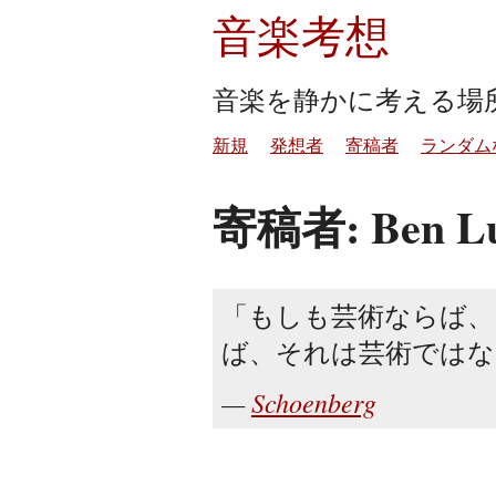
音楽考想
音楽を静かに考える場
新規
発想者
寄稿者
ランダム
寄稿者: Ben L
もしも芸術ならば、
ば、それは芸術ではな
Schoenberg