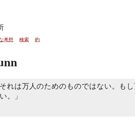
所
な考想
検索
約
unn
それは万人のためのものではない。もし
い。