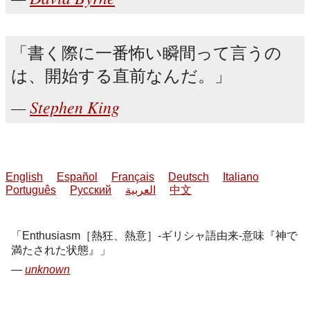
書く際に一番怖い瞬間って言うの
は、開始する直前なんだ。
Stephen King
English
Español
Français
Deutsch
Italiano
Português
Русский
العربية
中文
Enthusiasm［熱狂、熱意］-ギリシャ語由来-意味『神で
満たされた状態』
unknown