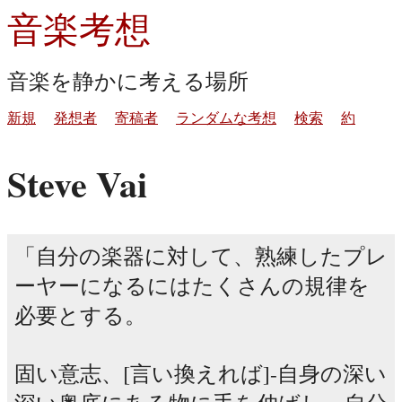
音楽考想
音楽を静かに考える場所
新規
発想者
寄稿者
ランダムな考想
検索
約
Steve Vai
自分の楽器に対して、熟練したプレ
ーヤーになるにはたくさんの規律を
必要とする。
固い意志、[言い換えれば]-自身の深い