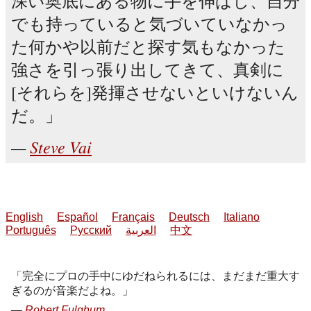
深い奥底にある物に手を伸ばし、自分
でも持っていると気づいていなかっ
た何かや以前だと探す気もなかった
強さを引っ張り出してきて、真剣に
[それらを]発揮させないといけないん
だ。
Steve Vai
English
Español
Français
Deutsch
Italiano
Português
Русский
العربية
中文
完全にプロの手中にゆだねられるには、まだまだ重大す
ぎるのが音楽だよね。
Robert Fulghum