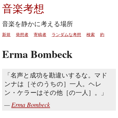
音楽考想
音楽を静かに考える場所
新規
発想者
寄稿者
ランダムな考想
検索
約
Erma Bombeck
名声と成功を勘違いするな。マド
ンナは［そのうちの］一人。ヘレ
ン・ケラーはその他［の一人］。
Erma Bombeck